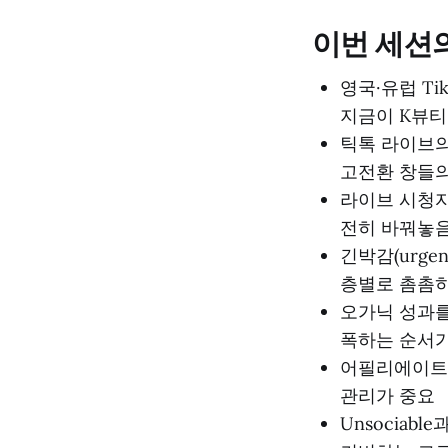
이번 세션
영국·유럽 T
지금이 K뷰티
틱톡 라이브의
고전환 창들의
라이브 시청자
전히 바꿔놓
긴박감(urge
층별로 촘촘히
오가닉 성과를
폭하는 순서가
어필리에이트 
관리가 중요
Unsociab