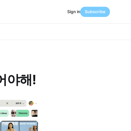
Sign in
Subscribe
어야해!