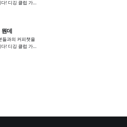
다! 디깅 클럽 가입
십은 8월부터 가격이
요!) > 1M
 · 온라인
 뭔데
 분들과의 커피챗을
다! 디깅 클럽 가입
십은 8월부터 가격이
하세요!) >
 단체커피챗