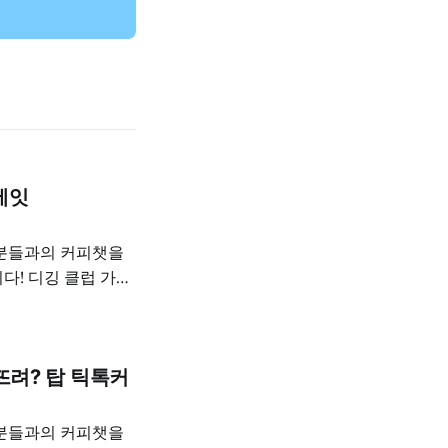
에잇
 분들과의 커피챗을
다! 디깅 클럽 가입
십은 8월부터 가격이
요!) > 메디
 (8/8 (토) 오전 10시 · 온라인) 단체커피챗 신청하기
뜨려? 탑 틱톡커
 분들과의 커피챗을