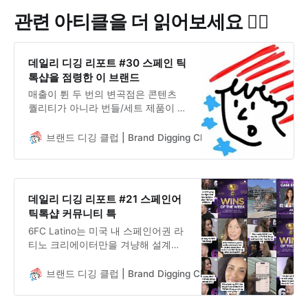
관련 아티클을 더 읽어보세요 👇🏻
데일리 디깅 리포트 #30 스페인 틱
톡샵을 점령한 이 브랜드
매출이 튄 두 번의 변곡점은 콘텐츠
퀄리티가 아니라 번들/세트 제품이 어
필리에이트 로테이션에 들어간 타이
밍과 정확히 겹쳐요 매출의 96%가 어
브랜드 디깅 클럽 | Brand Digging Club
미민지 usamminz
필리에이트에서 나오는데, 그중에서
도 상위 5명 크리에이터가 전체의
49.2%를 차지해요 상위 5명 크리에이
터 안에서도 진짜 브랜드 로열티를 가
데일리 디깅 리포트 #21 스페인어
진 건 단 2명뿐이에요 스페인 소비자
틱톡샵 커뮤니티 특
는 개별 제품이 아니라 ”풀 루틴 세
6FC Latino는 미국 내 스페인어권 라
트”를 사요 — 아시아 시장과 정반대
티노 크리에이터만을 겨냥해 설계된
패턴이에요
TikTok Shop 어필리에이트 커뮤니티
예요. 기존 영어 중심의 6FC에서 언어
브랜드 디깅 클럽 | Brand Digging Club
미민지 usamminz
장벽으로 소외됐던 라티노 크리에이
터들을 위해 만든 거고, 단순한 스페