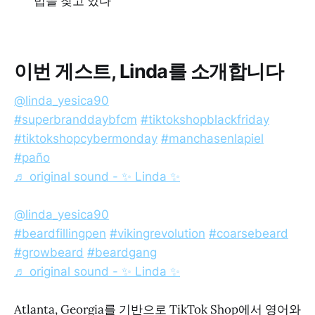
법을 찾고 있다
이번 게스트, Linda를 소개합니다
@linda_yesica90
#superbranddaybfcm
#tiktokshopblackfriday
#tiktokshopcybermonday
#manchasenlapiel
#paño
♬ original sound - ✨ Linda ✨
@linda_yesica90
#beardfillingpen
#vikingrevolution
#coarsebeard
#growbeard
#beardgang
♬ original sound - ✨ Linda ✨
Atlanta, Georgia를 기반으로 TikTok Shop에서 영어와