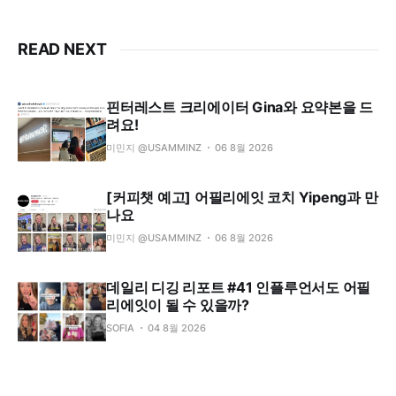
인어 번역 버전이 아니라 독자적인 코
칭팀, 이벤트, 브랜드 정체성까지 갖
춘 별도 생태계로 운영돼요.
READ NEXT
핀터레스트 크리에이터 Gina와 요약본을 드
려요!
미민지 @USAMMINZ
06 8월 2026
[커피챗 예고] 어필리에잇 코치 Yipeng과 만
나요
미민지 @USAMMINZ
06 8월 2026
데일리 디깅 리포트 #41 인플루언서도 어필
리에잇이 될 수 있을까?
SOFIA
04 8월 2026