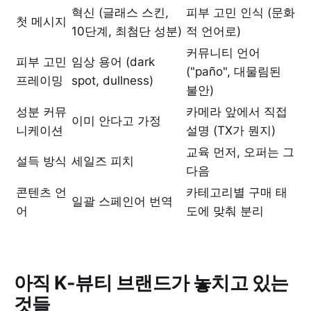
혁신 (글래스 스킨,
피부 고민 인식 (문화
첫 메시지
10단계, 최첨단 성분)
적 언어로)
커뮤니티 언어
피부 고민
임상 용어 (dark
("paño", 대물림된
프레이밍
spot, dullness)
불안)
성분 커뮤
카메라 앞에서 직접
이미 안다고 가정
니케이션
설명 (TX가 뭔지)
교육 먼저, 오퍼는 그
설득 방식
세일즈 피치
다음
콘텐츠 언
카테고리별 구매 태
일괄 스페인어 번역
어
도에 맞춰 분리
아직 K-뷰티 브랜드가 놓치고 있는
것들