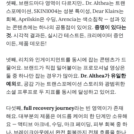
셋째, 브랜드마다 영역이 다르지만.. Dr. Althea는 트랜
스포메이션, SKIN1004는 성분 특이성, Dear Klairs는
회복, Aprilskin은 수딩, Arencia는 색소침착 — 성과 있
는 콘텐츠에는 하나의 공통점이 있어요.
증명이 있다는
것.
시각적 결과든, 실시간 테스트든, 크리에이터 증언
이든, 제품 데모든!
넷째, 리치와 인게이지먼트를 동시에 잡는 콘텐츠가 드
물어요. 브랜드가 직접 밀어붙이는 프로모셔널 영상은
둘 중 하나만 잡는 경우가 많아요.
Dr. Althea가 유일한
예외
로, 공감 가는 트랜스포메이션 스토리와 광범위한
소셜 프루프로 두 지표를 동시에 달성하고 있어요.
다섯째,
full recovery journey
라는 빈 영역이가 존재
해요. 대부분의 제품은 여드름 케어의 한 단계만 소유해
요 — 액티브 아크네, 수딩, 마크 페이딩, 피부 회복 중 하
나. 브레이크아웃에서 완전 회복까지 전체 흐름을 하나