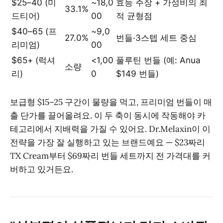
$25–40 (미
~18,0
효능 주장 + 가성비의 최
33.1%
드티어)
00
적 균형점
$40–65 (프
~9,0
27.0%
번들·3스텝 세트 중심
리미엄)
00
$65+ (럭셔
<1,00
풀루틴 번들 (예: Anua
소량
리)
0
$149 번들)
보급형 $15–25 구간이 물량을 먹고, 프리미엄 번들이 매
출 단가를 끌어올려요. 이 두 축이 동시에 작동해야 카
테고리에서 지배력을 가질 수 있어요. Dr.Melaxin이 이
전략을 가장 잘 실행하고 있는 브랜드예요 — $23짜리
TX Cream부터 $69짜리 번들 세트까지 전 가격대를 커
버하고 있거든요.