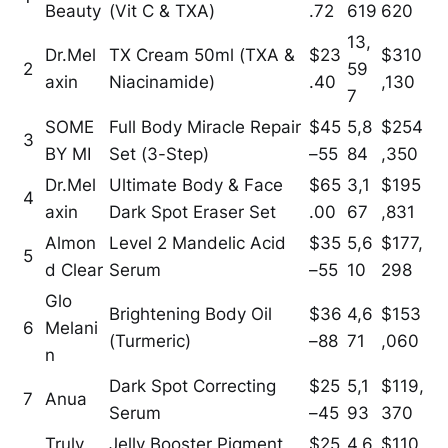
Beauty
(Vit C & TXA)
.72
619
620
13,
Dr.Mel
TX Cream 50ml (TXA &
$23
$310
2
59
axin
Niacinamide)
.40
,130
7
SOME
Full Body Miracle Repair
$45
5,8
$254
3
BY MI
Set (3-Step)
–55
84
,350
Dr.Mel
Ultimate Body & Face
$65
3,1
$195
4
axin
Dark Spot Eraser Set
.00
67
,831
Almon
Level 2 Mandelic Acid
$35
5,6
$177,
5
d Clear
Serum
–55
10
298
Glo
Brightening Body Oil
$36
4,6
$153
6
Melani
(Turmeric)
–88
71
,060
n
Dark Spot Correcting
$25
5,1
$119,
7
Anua
Serum
–45
93
370
Truly
Jelly Booster Pigment
$25
4,6
$110,