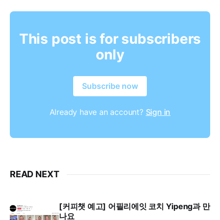
This post is for subscribers
only
Subscribe now
Already have an account?
Sign in
READ NEXT
[커피챗 예고] 어필리에잇 코치 Yipeng과 만
나요