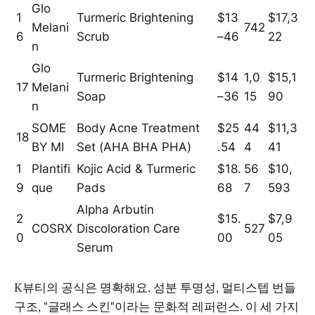
Glo
1
Turmeric Brightening
$13
$17,3
Melani
742
6
Scrub
–46
22
n
Glo
Turmeric Brightening
$14
1,0
$15,1
17
Melani
Soap
–36
15
90
n
SOME
Body Acne Treatment
$25
44
$11,3
18
BY MI
Set (AHA BHA PHA)
.54
4
41
1
Plantifi
Kojic Acid & Turmeric
$18.
56
$10,
9
que
Pads
68
7
593
Alpha Arbutin
2
$15.
$7,9
COSRX
Discoloration Care
527
0
00
05
Serum
K뷰티의 공식은 명확해요. 성분 투명성, 멀티스텝 번들
구조, "글래스 스킨"이라는 문화적 레퍼런스. 이 세 가지