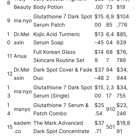
8
Beauty
Body Potion
.00
73
819
Glutathione 7 Dark Spot
$15.
6,9
$104
9
ma:nyo
Serum Patch
00
85
,776
1
Dr.Mel
Kojic Acid Turmeric
$13
6,4
$85,
0
axin
Serum Soap
–45
04
629
Full Korean Glass
$14
68
$76,
11
Anua
Skincare Routine Set
9
7
789
Dr.Mel
Dark Spot Cover & Fade
$37
94
$34,
12
axin
Duo
–48
2
944
1
Glutathione 7 Dark Spot
$15.
2,3
$34,
ma:nyo
3
Serum (Single)
00
17
755
1
Glutathione 7 Serum &
$25
$23,
manyo
910
4
Patch Combo
.54
246
eadem
The Mark Advanced
$37
$18,8
15
501
.co
Dark Spot Concentrate
.71
91